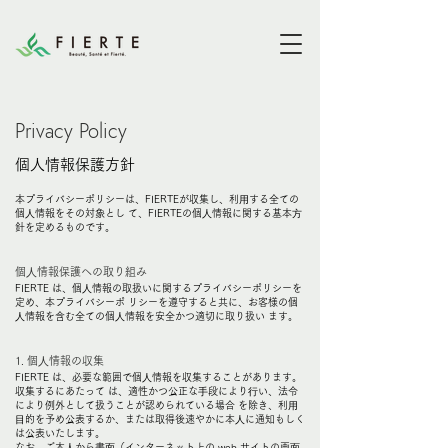
Privacy Policy
個人情報保護方針
本プライバシーポリシーは、FIERTEが収集し、利⽤する全ての
個⼈情報をその対象とし て、FIERTEの個⼈情報に関する基本⽅
針を定めるものです。
個⼈情報保護への取り組み
FIERTE は、個⼈情報の取扱いに関するプライバシーポリシーを
定め、本プライバシーポ リシーを遵守すると共に、お客様の個
⼈情報を含む全ての個⼈情報を安全かつ適切に取り扱い ます。
1. 個⼈情報の収集
FIERTE は、必要な範囲で個⼈情報を収集することがあります。
収集するにあたって は、適性かつ公正な⼿段により⾏い、法令
により例外として扱うことが認められている場合 を除き、利⽤
⽬的を予め公表するか、または取得後速やかに本⼈に通知もしく
は公表いたします。
なお、ご本⼈から書⾯（インターネット上の web サイトの画⾯