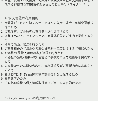
当社で就業する従業員、従業員の親族及び当社が⽀払調書等を作
成する継続的 契約関係のある個⼈の個⼈番号（マイナンバー）
4. 個⼈情報の利⽤⽬的
会員及びそれに付随するサービスへの⼊会、退会、各種変更⼿続
きのため
ご⾒学者、ご体験者に資料等の送付を⾏うため
各種イベント、キャンペーン、施設休館等のご案内を提供するた
め
商品の販売、発送を⾏うため
ご利⽤料⾦のご請求や各種会員契約内容等に関するご連絡のため
お客様の 施設⼊館時の本⼈確認を⾏うため
お客様の施設利⽤時の安全管理や事故時の緊急連絡等を実施する
ため
お客様からのお問い合わせ、資料請求及びご要望内容にお応えす
るため
顧客動向分析や商品開発等の調査分析を実施するため
採⽤選考のため
その他お客様へ個⼈情報取得時にご案内した⽬的のため
6.Google Analyticsの利用について
当社は、当社が運営するサイト（以下「当社サイト」）の品質向
上のために、Google社のGoogle Analyticsを利用しています。
Google Analyticsは、クッキー(Cookie)を利用して、当社サイト
への訪問状況を収集・記録・分析します。
Google Analytics でデータが収集・処理される仕組み、Google
Analyticsの利用規約及びGoogle社のプライバシーポリシーにつ
いては以下のサイトをご覧ください。