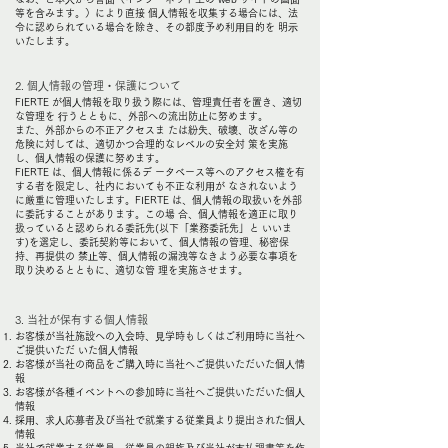
等を含みます。）により直接 個⼈情報を収集する場合には、法
令に認められている場合を除き、その都度予め利⽤⽬的を 明⽰
いたします。
2. 個⼈情報の管理・保護について
FIERTE が個⼈情報を取り扱う際には、管理責任者を置き、適切
な管理を ⾏うとともに、外部への流出防⽌に努めます。
また、外部からの不正アクセスま たは紛失、破壊、改ざん等の
危険に対しては、適切かつ合理的なレベルの安全対 策を実施
し、個⼈情報の保護に努めます。
FIERTE は、個⼈情報に係るデ ータベース等へのアクセス権を有
する者を限定し、社内においても不正な利⽤が なされないよう
に厳重に管理いたします。FIERTE は、個⼈情報の取扱いを外部
に委託することがあります。この場 合、個⼈情報を適正に取り
扱っていると認められる委託先(以下「業務委託先」と いいま
す)を選定し、委託契約等において、個⼈情報の管理、秘密保
持、再提供の 禁⽌等、個⼈情報の漏洩等なきよう必要な事項を
取り決めるとともに、適切な管 理を実施させます。
3. 当社が保有する個⼈情報
お客様が当社施設への⼊会時、⾒学時もしくはご利⽤時に当社へ
ご提供いただ いた個⼈情報
お客様が当社の商品をご購⼊時に当社へご提供いただいた個⼈情
報
お客様が各種イベントへの参加時に当社へご提供いただいた個⼈
情報
採⽤、求⼈応募者及び当社で就業する従業員より提出された個⼈
情報