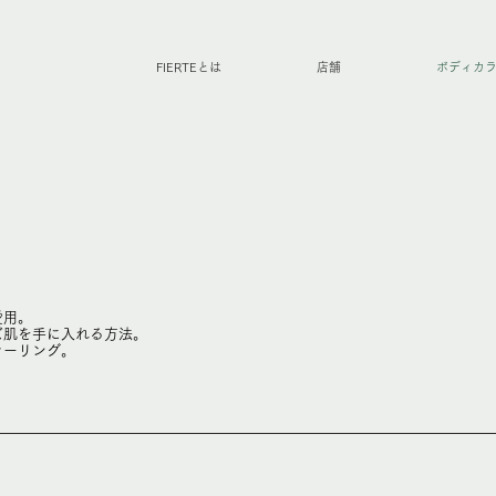
FIERTEとは
店舗
ボディカ
愛用。
ズ肌を手に入れる方法。
ラーリング。