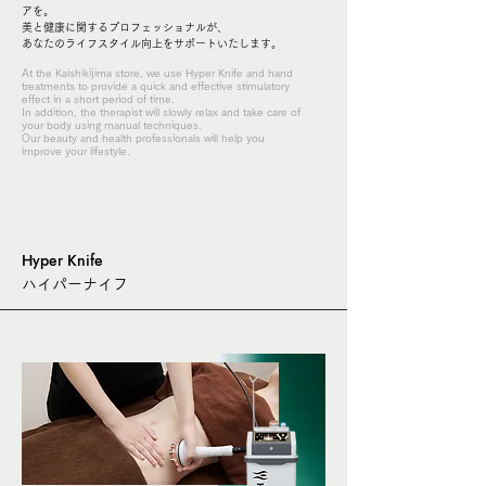
アを。
美と健康に関するプロフェッショナルが、
あなたのライフスタイル向上をサポートいたします。
At the Kaishikijima store, we use Hyper Knife and hand
treatments to provide a quick and effective stimulatory
effect in a short period of time.
In addition, the therapist will slowly relax and take care of
your body using manual techniques.
Our beauty and health professionals will help you
improve your lifestyle.
Hyper Knife
ハイパーナイフ