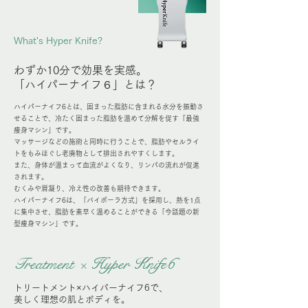
What's Hyper Knife?
わずか10分で効果を実感。
「ハイパーナイフ６」とは？
ハイパーナイフ6とは、固まった脂肪に含まれる水分を振動さ
せることで、冷たく固まった脂肪を温めて分解を促す「最強
痩身マシン」です。
マッサージなどの施術と同時に行うことで、脂肪やセルライ
トをもみほぐし老廃物として排出されやすくします。
また、身体が温まって血流がよくなり、リンパの流れが促進
されます。
むくみや肩凝り、冷え性の改善も期待できます。
ハイパーナイフ6は、「バイポーラ方式」を採用し、熱を1点
に集中させ、脂肪を素早く温めることができる「今話題の新
型痩身マシン」です。
Treatment × Hyper Knife6
​トリートメント×ハイパーナイフ6で、
美しく理想の肌とボディを。