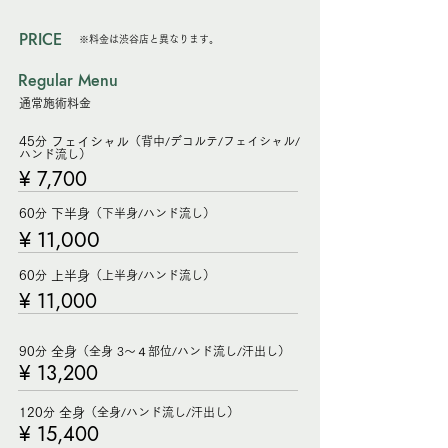
PRICE
※料金は渋谷店と異なります。
Regular Menu
​通常施術料金
45
分
フェイシャル
（背
中/デコルテ/フェイシャル/
ハンド流し）
¥ 7,700
60
分
下半身
（下半身
/ハンド流し）
¥ 11,000
60
分
上半身
（上半身
/
ハンド
流し）
¥ 11,000
90
分
全身
（全身 3〜４部位
/ハンド流し/汗出し）
¥ 13,200
120
分
全身
（全
身/
ハンド流し/汗出し）
¥ 15,400