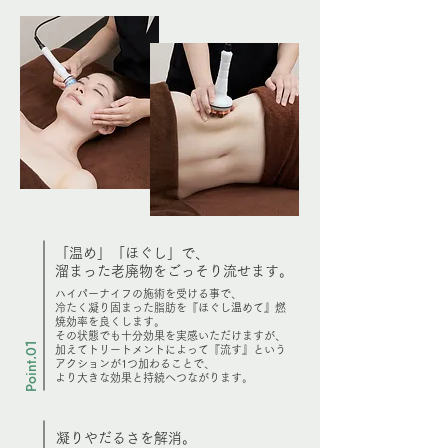
「温め」「ほぐし」で、
溜まった老廃物をごっそり流せます。
ハイパーナイフの施術を受ける事で、
冷たく凝り固まった脂肪を『ほぐし温めて』燃
焼効率を良くします。
その状態でも十分効果を実感いただけますが、
Point.01
加えてトリートメントによって『流す』という
アクションが1つ加わることで、
より大きな効果と持続へつながります。
凝りやだるさを解消。