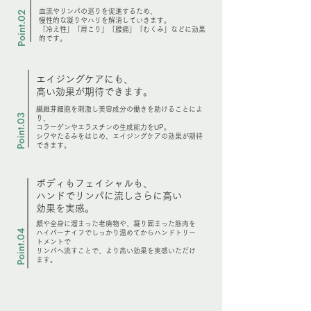
血流やリンパの巡りを促進するため、
Point.02
慢性的な凝りやハリを解消していきます。
「冷え性」「肩こり」「腰痛」「むくみ」などに効果
的です。
エイジングケアにも、
​高い効果が期待できます。
繊維芽細胞を刺激し美容成分の働きを助けることによ
Point.03
り、
コラーゲンやエラスチンの生成能力をUP。
​シワやたるみをはじめ、エイジングケアの効果が期待
できます。
ボディもフェイシャルも、
ハンドでリンパに流しさらに高い
効果を実感。
顔や全身に溜まった老廃物や、凝り固まった筋肉を
Point.04
ハイパーナイフでしっかり温めてからハンドトリー
トメントで
リンパへ流すことで、より高い効果を実感いただけ
ます。