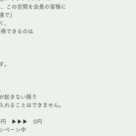
Eは、この空間を会員の皆様に
境で」
く、
を取得できるのは
す。
、
が起きない限り
入れることはできません。
円　▶︎▶︎▶︎　0円
ンペーン中